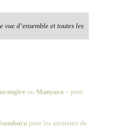
e vue d’ensemble et toutes les 
arangire
 ou 
Manyara
 – pour 
’Usambara
 pour les amateurs de 