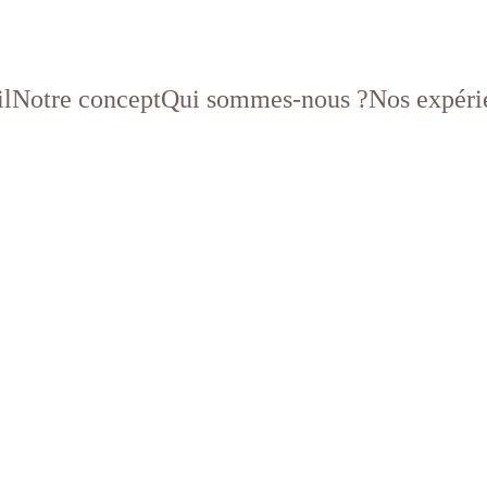
il
Notre concept
Qui sommes-nous ?
Nos expéri
Tanzanie ? Nos recommandations 
authentique et inoubliable
o aux randonnées en Usambara, découvrez que faire en Tanzanie
et émotions.
AFRIQUE
TANZANIE
8/11/2025