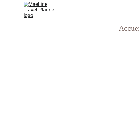
Accue
Que faire en 
De l’ascension du Kilimandjar