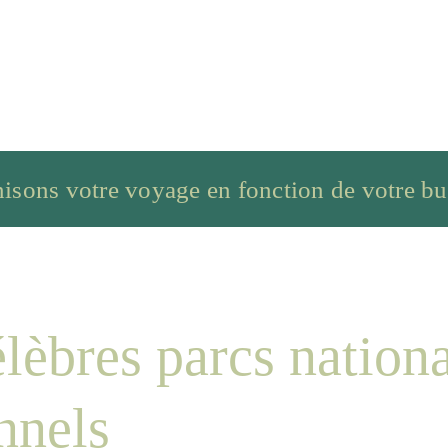
isons votre voyage en fonction de votre bu
lèbres parcs nationa
nnels