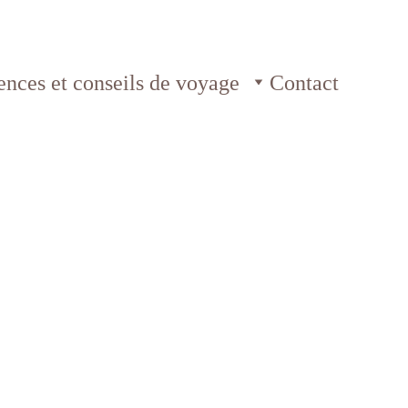
ences et conseils de voyage
Contact
pour un voyage
 pour un voyage riche en défis