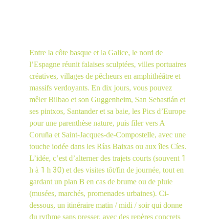
Entre la côte basque et la Galice, le nord de 
l’Espagne réunit falaises sculptées, villes portuaires 
créatives, villages de pêcheurs en amphithéâtre et 
massifs verdoyants. En dix jours, vous pouvez 
mêler Bilbao et son Guggenheim, San Sebastián et 
ses pintxos, Santander et sa baie, les Pics d’Europe 
pour une parenthèse nature, puis filer vers A 
Coruña et Saint-Jacques-de-Compostelle, avec une 
touche iodée dans les Rías Baixas ou aux îles Cíes. 
1
L’idée, c’est d’alterner des trajets courts (souvent 
1
30
h à 
 h 
) et des visites tôt/fin de journée, tout en 
gardant un plan B en cas de brume ou de pluie 
(musées, marchés, promenades urbaines). Ci-
dessous, un itinéraire matin / midi / soir qui donne 
du rythme sans presser, avec des repères concrets 