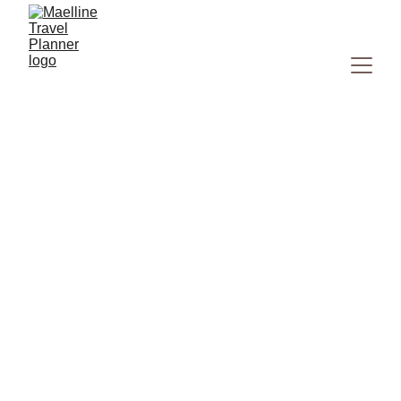
Road trip Nord Espagne :
itinéraire 10 jours, conseils et
cartes
Partez pour un road trip de 10 jours dans le Nord de
l’Espagne : Bilbao, Galice, villages côtiers et nature
verdoyante, entre culture et océan.
EUROPE
ESPAGNE
11/3/2025
9 min read