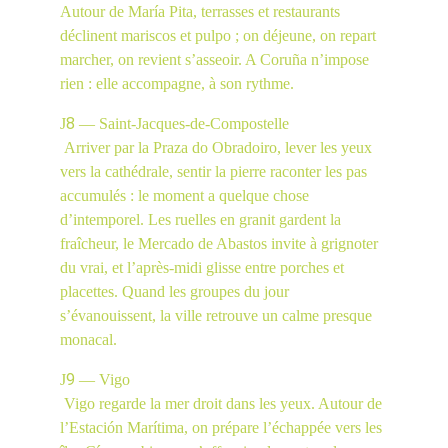
Autour de María Pita, terrasses et restaurants 
déclinent mariscos et pulpo ; on déjeune, on repart 
marcher, on revient s’asseoir. A Coruña n’impose 
rien : elle accompagne, à son rythme.
8
J
 — Saint-Jacques-de-Compostelle
 Arriver par la Praza do Obradoiro, lever les yeux 
vers la cathédrale, sentir la pierre raconter les pas 
accumulés : le moment a quelque chose 
d’intemporel. Les ruelles en granit gardent la 
fraîcheur, le Mercado de Abastos invite à grignoter 
du vrai, et l’après-midi glisse entre porches et 
placettes. Quand les groupes du jour 
s’évanouissent, la ville retrouve un calme presque 
monacal.
9
J
 — Vigo
 Vigo regarde la mer droit dans les yeux. Autour de 
l’Estación Marítima, on prépare l’échappée vers les 