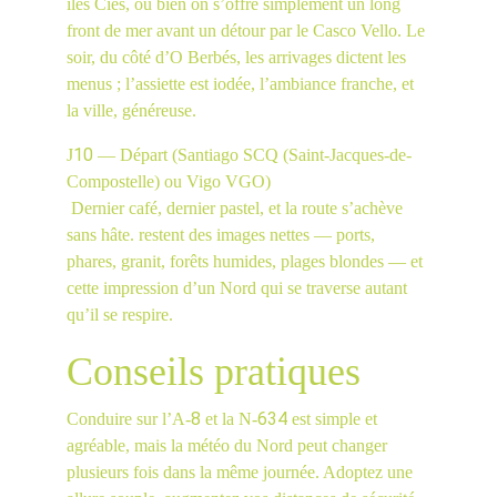
îles Cíes, ou bien on s’offre simplement un long 
front de mer avant un détour par le Casco Vello. Le 
soir, du côté d’O Berbés, les arrivages dictent les 
menus ; l’assiette est iodée, l’ambiance franche, et 
la ville, généreuse.
10
J
 — Départ (Santiago SCQ (Saint-Jacques-de-
Compostelle) ou Vigo VGO)
 Dernier café, dernier pastel, et la route s’achève 
sans hâte. restent des images nettes — ports, 
phares, granit, forêts humides, plages blondes — et 
cette impression d’un Nord qui se traverse autant 
qu’il se respire.
Conseils pratiques
8
634
Conduire sur l’A-
 et la N-
 est simple et 
agréable, mais la météo du Nord peut changer 
plusieurs fois dans la même journée. Adoptez une 