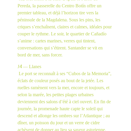
Pereda, la passerelle du Centro Botín offre un 
premier tableau, et déjà l’horizon tire vers la 
péninsule de la Magdalena. Sous les pins, les 
criques s’enchaînent, claires et calmes, idéales pour 
couper le rythme. Le soir, le quartier de Cañadío 
s’anime : cartes marines, verres qui tintent, 
conversations qui s’étirent. Santander se vit en 
bord de mer, sans forcer.
4
J
 — Llanes
 Le port se reconnaît à ses “Cubos de la Memoria”, 
éclats de couleur posés au bout de la jetée. Les 
ruelles ramènent vers la mer, encore et toujours, et 
selon la marée, les petites plages urbaines 
deviennent des salons d’été à ciel ouvert. En fin de 
journée, la promenade haute capte le soleil qui 
descend et allonge les ombres sur l’Atlantique ; au 
dîner, un poisson du jour et un verre de cidre 
achèvent de donner au lieu sa saveur asturienne.