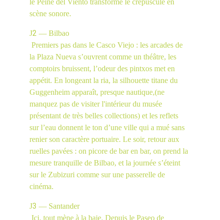
le Peine del Viento transforme le crépuscule en 
scène sonore.
2
J
— Bilbao
 Premiers pas dans le Casco Viejo : les arcades de 
la Plaza Nueva s’ouvrent comme un théâtre, les 
comptoirs bruissent, l’odeur des pintxos met en 
appétit. En longeant la ria, la silhouette titane du 
Guggenheim apparaît, presque nautique,(ne 
manquez pas de visiter l'intérieur du musée 
présentant de très belles collections) et les reflets 
sur l’eau donnent le ton d’une ville qui a mué sans 
renier son caractère portuaire. Le soir, retour aux 
ruelles pavées : on picore de bar en bar, on prend la 
mesure tranquille de Bilbao, et la journée s’éteint 
sur le Zubizuri comme sur une passerelle de 
cinéma.
3
J
 — Santander
 Ici, tout mène à la baie. Depuis le Paseo de 