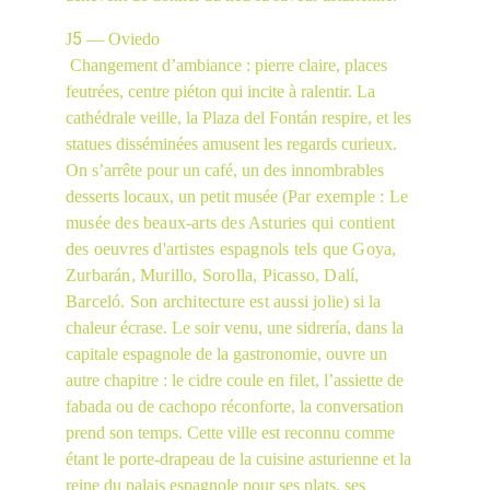
5
J
 — Oviedo
 Changement d’ambiance : pierre claire, places 
feutrées, centre piéton qui incite à ralentir. La 
cathédrale veille, la Plaza del Fontán respire, et les 
statues disséminées amusent les regards curieux. 
On s’arrête pour un café, un des innombrables 
desserts locaux, un petit musée (
Par exemple : Le 
musée des beaux-arts des Asturies qui contient 
des oeuvres d'artistes espagnols tels que Goya, 
Zurbarán, Murillo, Sorolla, Picasso, Dalí, 
Barceló. Son architecture est aussi jolie)
 si la 
chaleur écrase. Le soir venu, une sidrería, dans la 
capitale espagnole de la gastronomie, ouvre un 
autre chapitre : le cidre coule en filet, l’assiette de 
fabada ou de cachopo réconforte, la conversation 
prend son temps. Cette ville est reconnu comme 
étant le porte-drapeau de la cuisine asturienne et la 
reine du palais espagnole pour ses plats, ses 