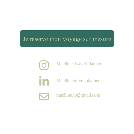
Je réserve mon voyage sur mesure
Maelline Travel Planner
Maelline travel planner
@
maelline.tp
gmail.com