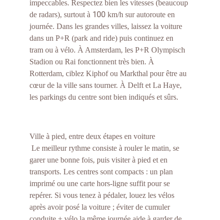
impeccables. Respectez bien les vitesses (beaucoup 
100
de radars), surtout à 
 km/h sur autoroute en 
journée. Dans les grandes villes, laissez la voiture 
dans un P+R (park and ride) puis continuez en 
tram ou à vélo. À Amsterdam, les P+R Olympisch 
Stadion ou Rai fonctionnent très bien. À 
Rotterdam, ciblez Kiphof ou Markthal pour être au 
cœur de la ville sans tourner. À Delft et La Haye, 
les parkings du centre sont bien indiqués et sûrs.
Ville à pied, entre deux étapes en voiture
 Le meilleur rythme consiste à rouler le matin, se 
garer une bonne fois, puis visiter à pied et en 
transports. Les centres sont compacts : un plan 
imprimé ou une carte hors-ligne suffit pour se 
repérer. Si vous tenez à pédaler, louez les vélos 
après avoir posé la voiture ; éviter de cumuler 
conduite + vélo la même journée aide à garder de 