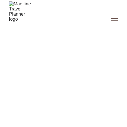
Road trip aux Pays-Bas : Idée
d'un itinéraire de 7 jours +
conseils
Road trip aux Pays-Bas en 7 à 10 jours : Amsterdam, Delft,
Rotterdam, Utrecht, moulins, nature et côtes. Itinéraire
fluide, conseils et bons plans Maelline.
EUROPE
PAYS BAS
11/3/2025
8 min read