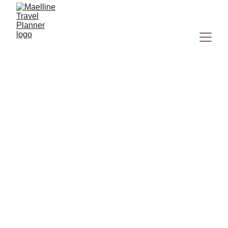
Comment organiser son
voyage au Japon - Conseils,
budget et astuces
Découvrez comment organiser votre voyage au Japon :
meilleures périodes, budget, transports, us et coutumes,
astuces pratiques et itinéraire de 15 jours pour explorer
l’essentiel du pays.
ASIE
JAPON