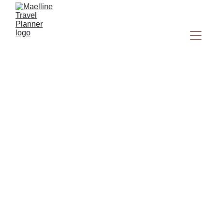
That Luang, Vientiane :
comprendre le symbole
central du Laos
Visiter That Luang à Vientiane : signification, architecture
et conseils pratiques pour l’intégrer facilement à votre
itinéraire au Laos.
ASIE
LAOS
12/31/2025
5 min read