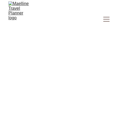
Pourquoi déléguer
l'organisation de son
voyage à un travel
planner peut tout
changer ?
Vous rêvez de vous évader, mais l'idée d'organiser votre