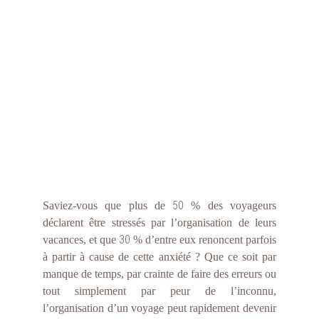
voyage vous stresse ? Que vous soyez une femme
entrepreneure débordée, un père actif souhaitant faire
plaisir à sa famille, une jeune cadre qui veut profiter de sa
jeunesse et explorer le monde avec ses copines, ou
encore une mère avec une carrière prenante, la
planification peut vite devenir une source d’angoisse.
Heureusement, déléguer cette tâche à un expert peut
transformer vos vacances en une expérience inoubliable
et sans tracas. On vous explique pourquoi confier votre
voyage à un travel planner est la meilleure décision que
vous puissiez prendre.
50
Saviez-vous que plus de
% des voyageurs
déclarent être stressés par l’organisation de leurs
30
vacances, et que
% d’entre eux renoncent parfois
à partir à cause de cette anxiété ? Que ce soit par
manque de temps, par crainte de faire des erreurs ou
tout simplement par peur de l’inconnu,
l’organisation d’un voyage peut rapidement devenir