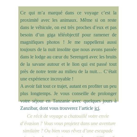
Ce qui m’a marqué dans ce voyage c’est la
proximité avec les animaux. Même si on reste
dans le véhicule, on est très proches d’eux et pas
besoin d’un giga téléobjectif pour ramener de
magnifiques photos ! Je me rappellerai aussi
toujours de la nuit insolite que nous avons passée
dans le lodge au cœur du Serengeti avec les bruits
de la savane autour et le lion qui est passé tout
près de notre tente au milieu de la nuit… C’était
une expérience incroyable !
A avoir fait tout ce trajet, autant en profiter un peu
plus longtemps. Je vous conseille de prolonger
votre séjour en Tanzanie avec quelques jours à
Zanzibar, dont vous trouverez l’article
ici
.
Ce récit de voyage a chatouillé votre envie 
d’évasion ? Vous vous projetez dans une aventure 
similaire ? Ou bien vous rêvez d’une escapade 